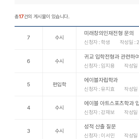
총
17
건의 게시물이 있습니다.
미래창의인재전형 문의
7
수시
신청자 : 학생
작성일 : 2
귀교 입학전형과 관련하
6
수시
신청자 : 임지용
작성일 :
에이블자립학과
5
편입학
신청자 : 유지효
작성일 :
에이블 아트스포츠학과 
4
수시
신청자 : 강재보
작성일 :
성적 산출 질문
3
수시
신청자 : 이서민
작성일 :