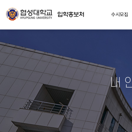
수시모집
시모집
#합격자발표
#통합자료실
내 