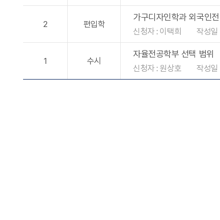
가구디자인학과 외국인전
2
편입학
신청자 : 이택희
작성일 :
자율전공학부 선택 범위
1
수시
신청자 : 원상호
작성일 :