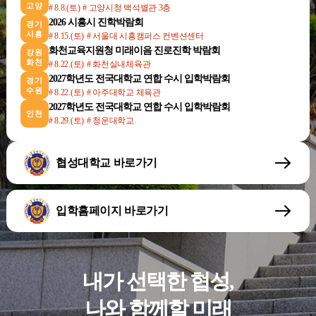
고양
# 8.8.(토)
# 고양시청 백석별관 3층
2026 시흥시 진학박람회
경기
시흥
# 8.15.(토)
# 서울대 시흥캠퍼스 컨벤션센터
화천교육지원청 미래이음 진로진학 박람회
강원
화천
# 8.22.(토)
# 화천실내체육관
2027학년도 전국대학교 연합 수시 입학박람회
경기
수원
# 8.22.(토)
# 아주대학교 체육관
2027학년도 전국대학교 연합 수시 입학박람회
인천
# 8.29.(토)
# 청운대학교
협성대학교 바로가기
입학홈페이지 바로가기
내가 선택한 협성,
나와 함께할 미래