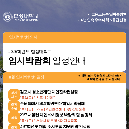
고용노동부 일학습병행
6년 연속 우수 대학 A 등급 선정
입시박람회 안내
2026학년도 협성대학교
입시박람회
일정안내
※ 대학 또는 주최측의 사정에 따라
8월 입시박람회 일정
계획이 변경될 수 있습니다.
김포시 청소년재단 대입진학컨설팅
경기
김포
# 8.1.(토)
# 김포시민회관
수원특례시 2027학년도 대학입시박람회
경기
수원
# 8.1.(토)~8.2.(일)
# 컨벤션센터 3층 컨벤션홀
2027 서울런 대입 수시정보 박람회 및 설명회
서울
# 8.8.(토)
# 서울시청 본청 8층 다목적홀
2027학년도 대입 수시모집 지원전략 컨설팅
경기