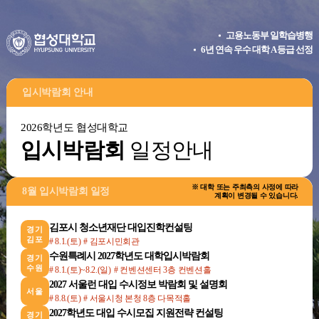
고용노동부 일학습병행
6년 연속 우수 대학 A 등급 선정
입시박람회 안내
2026학년도 협성대학교
입시박람회
일정안내
※ 대학 또는 주최측의 사정에 따라
8월 입시박람회 일정
계획이 변경될 수 있습니다.
김포시 청소년재단 대입진학컨설팅
경기
김포
# 8.1.(토)
# 김포시민회관
수원특례시 2027학년도 대학입시박람회
경기
수원
# 8.1.(토)~8.2.(일)
# 컨벤션센터 3층 컨벤션홀
2027 서울런 대입 수시정보 박람회 및 설명회
서울
# 8.8.(토)
# 서울시청 본청 8층 다목적홀
2027학년도 대입 수시모집 지원전략 컨설팅
경기