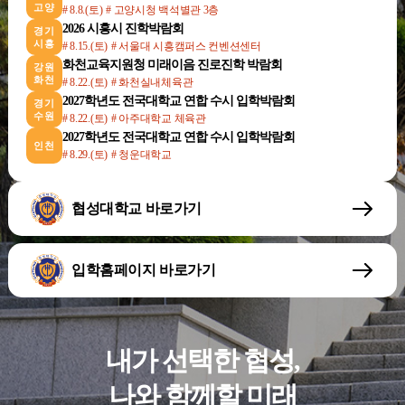
고양
# 8.8.(토)
# 고양시청 백석별관 3층
2026 시흥시 진학박람회
경기
시흥
# 8.15.(토)
# 서울대 시흥캠퍼스 컨벤션센터
화천교육지원청 미래이음 진로진학 박람회
강원
화천
# 8.22.(토)
# 화천실내체육관
2027학년도 전국대학교 연합 수시 입학박람회
경기
수원
# 8.22.(토)
# 아주대학교 체육관
2027학년도 전국대학교 연합 수시 입학박람회
인천
# 8.29.(토)
# 청운대학교
협성대학교 바로가기
입학홈페이지 바로가기
내가 선택한 협성,
나와 함께할 미래